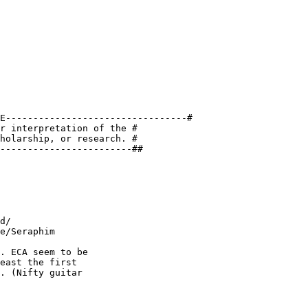
E---------------------------------#

r interpretation of the #

holarship, or research. #

------------------------##

. ECA seem to be

east the first

. (Nifty guitar
