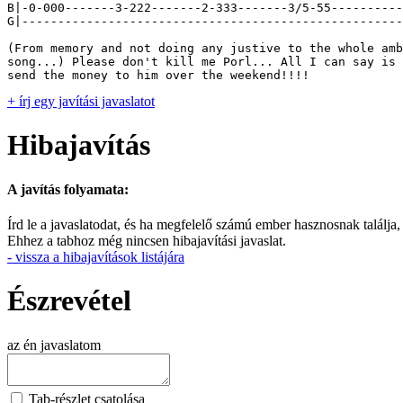
B|-0-000-------3-222-------2-333-------3/5-55----------

G|-----------------------------------------------------

(From memory and not doing any justive to the whole amb
song...) Please don't kill me Porl... All I can say is 
+ írj egy javítási javaslatot
Hibajavítás
A javítás folyamata:
Írd le a javaslatodat, és ha megfelelő számú ember hasznosnak találja,
Ehhez a tabhoz még nincsen hibajavítási javaslat.
- vissza a hibajavítások listájára
Észrevétel
az én javaslatom
Tab-részlet csatolása