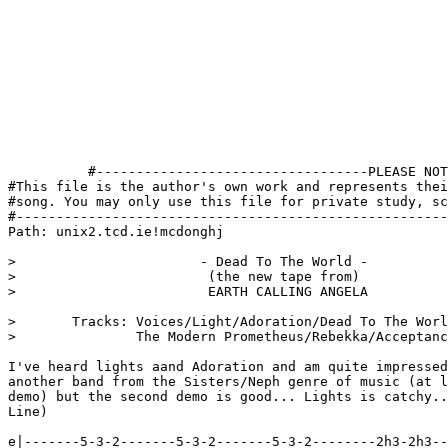
          #----------------------------------PLEASE NOT
#This file is the author's own work and represents thei
#song. You may only use this file for private study, sc
#------------------------------------------------------
Path: unix2.tcd.ie!mcdonghj

>		 	- Dead To The World - 

>		  	 (the new tape from) 

>		  	 EARTH CALLING ANGELA

>	Tracks: Voices/Light/Adoration/Dead To The World/

>		The Modern Prometheus/Rebekka/Acceptance/Seraphim

I've heard lights aand Adoration and am quite impressed
another band from the Sisters/Neph genre of music (at l
demo) but the second demo is good... Lights is catchy..
Line)

e|-------5-3-2-------5-3-2-------5-3-2--------2h3-2h3--
