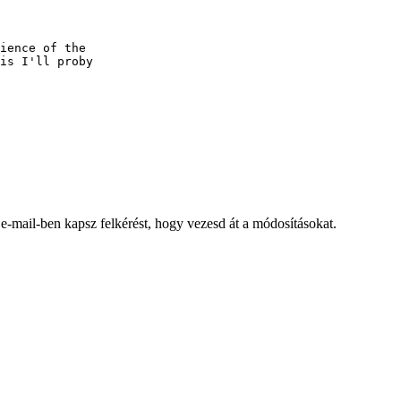
ience of the

is I'll proby

 e-mail-ben kapsz felkérést, hogy vezesd át a módosításokat.