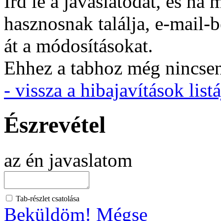
Írd le a javaslatodat, és h
hasznosnak találja, e-mail-
át a módosításokat.
Ehhez a tabhoz még nincsen 
- vissza a hibajavítások listá
Észrevétel
az én javaslatom
Tab-részlet csatolása
Beküldöm!
Mégse