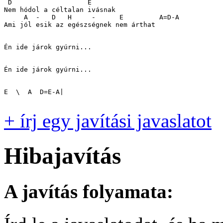
 D                   E

Nem hódol a céltalan ivásnak

     A  -   D   H     -      E         A=D-A

Ami jól esik az egészségnek nem árthat

Én ide járok gyúrni...

Én ide járok gyúrni...

E  \  A  D=E-A|

+ írj egy javítási javaslatot
Hibajavítás
A javítás folyamata: