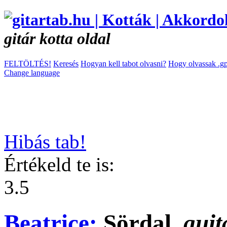
gitár kotta oldal
FELTÖLTÉS!
Keresés
Hogyan kell tabot olvasni?
Hogy olvassak .gp
Change language
Hibás tab!
Értékeld te is:
3.5
Beatrice:
Sördal
guit