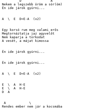
         D               A

Nekem a legszebb öröm a sör(öm)

Én ide járok gyúrni...

A  \  E  D=E-A  (x2)

Egy korsó rum meg valami erős

Megtornáztatja jaz agyvelőt

Nem kaparja a torkodat

A vesét, a májat kimossa

Én ide járok gyúrni...

Én ide járok gyúrni...

A  \  E  D=E-A  (x2)

E  \  A  H-E

E  \  A  H-E

D  A

 A            \

Rendes ember nem jár a kocsmába
