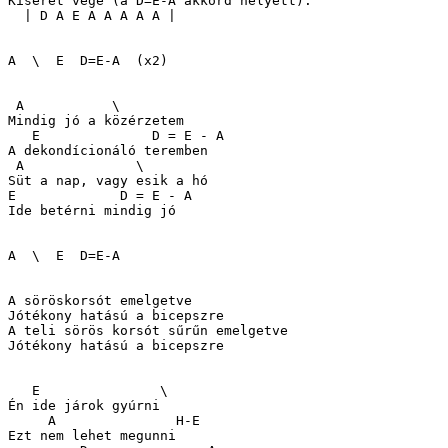
Kíséret vége (a D=E-A akkord helyett):

  | D A E A A A A A |

A  \  E  D=E-A  (x2)

 A           \

Mindig jó a közérzetem

   E              D = E - A

A dekondícionáló teremben

 A              \

Süt a nap, vagy esik a hó

E             D = E - A

Ide betérni mindig jó

A  \  E  D=E-A

A söröskorsót emelgetve

Jótékony hatású a bicepszre

A teli sörös korsót sűrűn emelgetve

Jótékony hatású a bicepszre

   E               \

Én ide járok gyúrni

     A               H-E

Ezt nem lehet megunni
