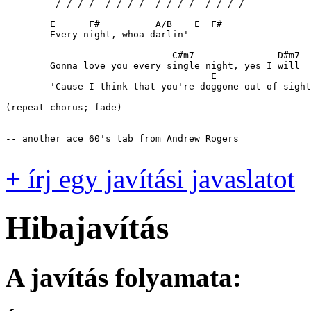
	 / / / /  / / / /  / / / /  / / / /

	E      F#          A/B    E  F#

	Every night, whoa darlin'

	                      C#m7               D#m7

	Gonna love you every single night, yes I will

	                             E                   F#

	'Cause I think that you're doggone out of sight

(repeat chorus; fade)

-- another ace 60's tab from Andrew Rogers

+ írj egy javítási javaslatot
Hibajavítás
A javítás folyamata: