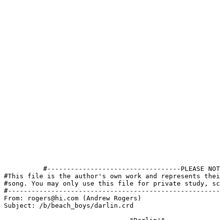
          #----------------------------------PLEASE NOT
#This file is the author's own work and represents thei
#song. You may only use this file for private study, sc
#------------------------------------------------------
From: rogers@hi.com (Andrew Rogers)

Subject: /b/beach_boys/darlin.crd
