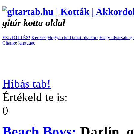
gitár kotta oldal
FELTÖLTÉS!
Keresés
Hogyan kell tabot olvasni?
Hogy olvassak .gp
Change language
Hibás tab!
Értékeld te is:
0
Beach Boys:
Darlin
g