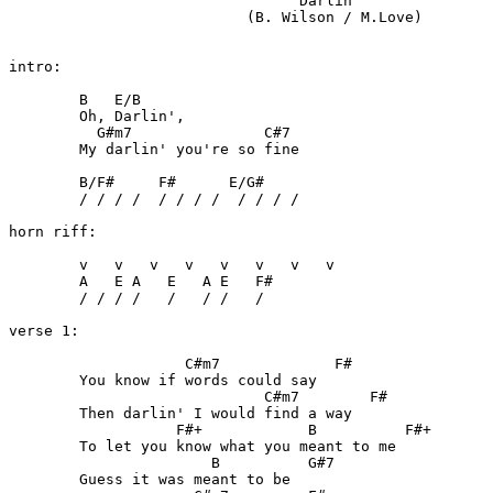
				"Darlin'"

			   (B. Wilson / M.Love)

intro:

	B   E/B

	Oh, Darlin',

	  G#m7               C#7

	My darlin' you're so fine

	B/F#     F#      E/G#

	/ / / /  / / / /  / / / /  

horn riff:

	v   v   v   v   v   v   v   v

	A   E A   E   A E   F#

	/ / / /   /   / /   /

verse 1:

	            C#m7             F#

	You know if words could say

	                     C#m7        F#

	Then darlin' I would find a way

	           F#+            B          F#+

	To let you know what you meant to me

	               B          G#7

	Guess it was meant to be
