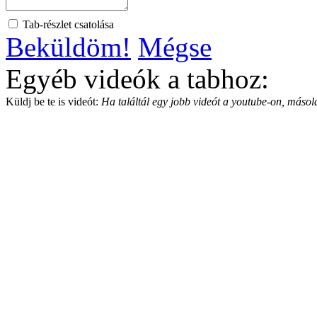
Tab-részlet csatolása
Beküldöm!
Mégse
Egyéb videók a tabhoz:
Küldj be te is videót:
Ha találtál egy jobb videót a youtube-on, másold