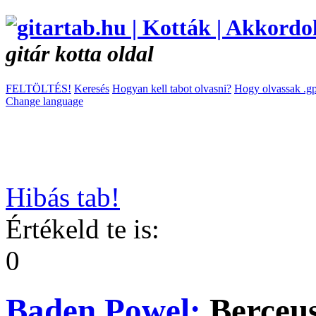
gitár kotta oldal
FELTÖLTÉS!
Keresés
Hogyan kell tabot olvasni?
Hogy olvassak .gp
Change language
Hibás tab!
Értékeld te is:
0
Baden Powel:
Berceus