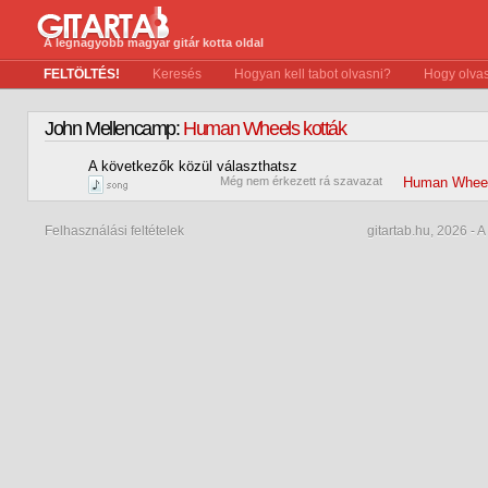
A legnagyobb magyar gitár kotta oldal
FELTÖLTÉS!
Keresés
Hogyan kell tabot olvasni?
Hogy olvas
John Mellencamp:
Human Wheels kották
A következők közül választhatsz
0
Még nem érkezett rá szavazat
Human Whee
Felhasználási feltételek
gitartab.hu,
2026 - A