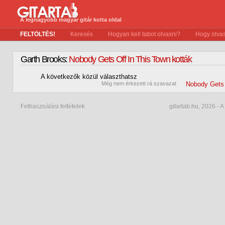
A legnagyobb magyar gitár kotta oldal
FELTÖLTÉS!
Keresés
Hogyan kell tabot olvasni?
Hogy olvas
Garth Brooks:
Nobody Gets Off In This Town kották
A következők közül választhatsz
0
Még nem érkezett rá szavazat
Nobody Gets 
Felhasználási feltételek
gitartab.hu,
2026 - A