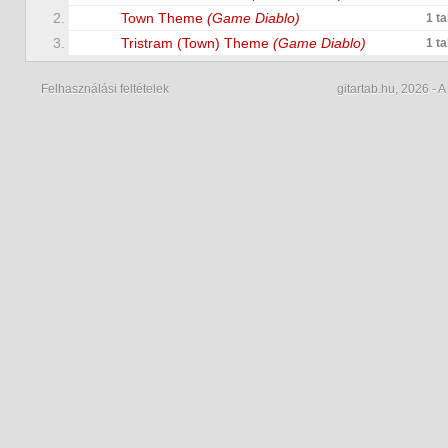
2.
Town Theme
(Game Diablo)
1 t
3.
Tristram (Town) Theme
(Game Diablo)
1 t
Felhasználási feltételek
gitartab.hu,
2026 - A