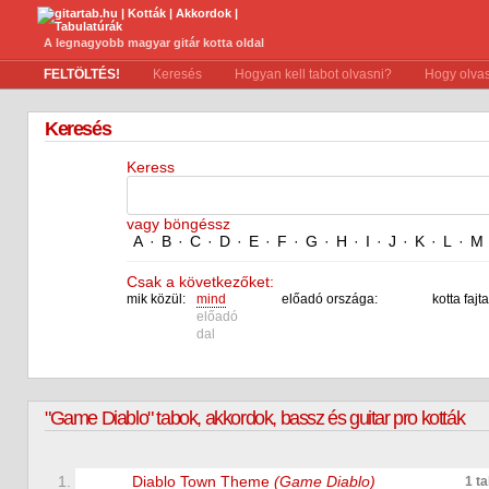
A legnagyobb magyar gitár kotta oldal
FELTÖLTÉS!
Keresés
Hogyan kell tabot olvasni?
Hogy olvas
Keresés
Keress
vagy böngéssz
A
·
B
·
C
·
D
·
E
·
F
·
G
·
H
·
I
·
J
·
K
·
L
·
M
Csak a következőket:
mik közül:
mind
előadó országa:
kotta fajta
előadó
dal
"Game Diablo" tabok, akkordok, bassz és guitar pro kották
1.
Diablo Town Theme
(Game Diablo)
1 t