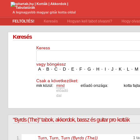
A legnagyobb magyar gitár kotta oldal
FELTÖLTÉS!
Keresés
Hogyan kell tabot olvasni?
Hogy olvas
Keresés
Keress
vagy böngéssz
A
·
B
·
C
·
D
·
E
·
F
·
G
·
H
·
I
·
J
·
K
·
L
·
M
Csak a következőket:
mik közül:
mind
előadó országa:
kotta fajta
előadó
dal
"Byrds (The)" tabok, akkordok, bassz és guitar pro kották
1.
Turn, Turn, Turn
(Byrds (The))
1 t