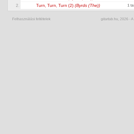
2.
Turn, Turn, Turn (2)
(Byrds (The))
1 t
Felhasználási feltételek
gitartab.hu,
2026 - A