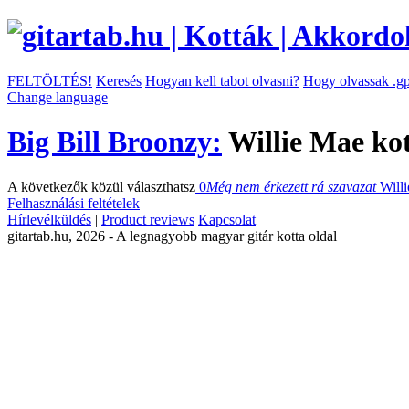
FELTÖLTÉS!
Keresés
Hogyan kell tabot olvasni?
Hogy olvassak .gp
Change language
Big Bill Broonzy:
Willie Mae ko
A következők közül választhatsz
0
Még nem érkezett rá szavazat
Will
Felhasználási feltételek
Hírlevélküldés
|
Product reviews
Kapcsolat
gitartab.hu,
2026 - A legnagyobb magyar gitár kotta oldal