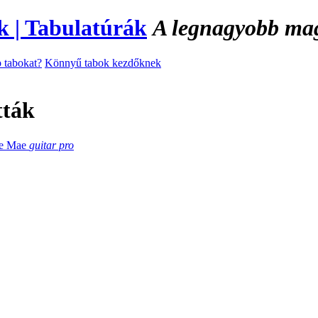
A legnagyobb magy
 tabokat?
Könnyű tabok kezdőknek
tták
ie Mae
guitar pro