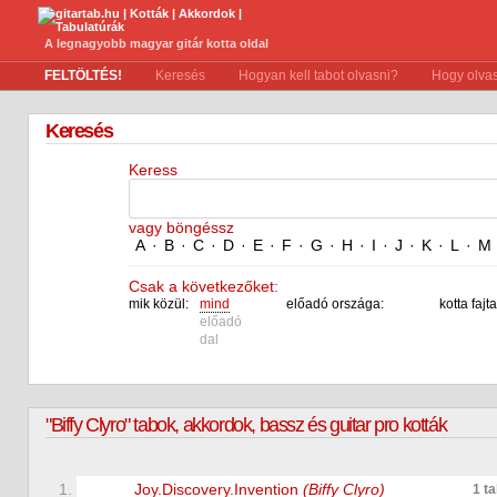
A legnagyobb magyar gitár kotta oldal
FELTÖLTÉS!
Keresés
Hogyan kell tabot olvasni?
Hogy olvas
Keresés
Keress
vagy böngéssz
A
·
B
·
C
·
D
·
E
·
F
·
G
·
H
·
I
·
J
·
K
·
L
·
M
Csak a következőket:
mik közül:
mind
előadó országa:
kotta fajta
előadó
dal
"Biffy Clyro" tabok, akkordok, bassz és guitar pro kották
1.
Joy.Discovery.Invention
(Biffy Clyro)
1 t