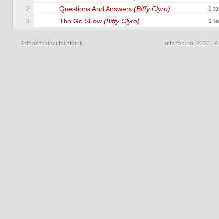
2.
Questions And Answers
(Biffy Clyro)
1 t
3.
The Go SLow
(Biffy Clyro)
1 t
Felhasználási feltételek
gitartab.hu,
2026 - A