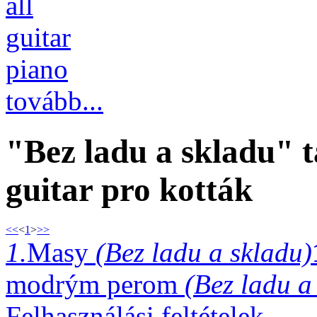
all
guitar
piano
tovább...
"Bez ladu a skladu" t
guitar pro kották
<<
<
1
>
>>
1.
Masy
(Bez ladu a skladu)
modrým perom
(Bez ladu a
Felhasználási feltételek