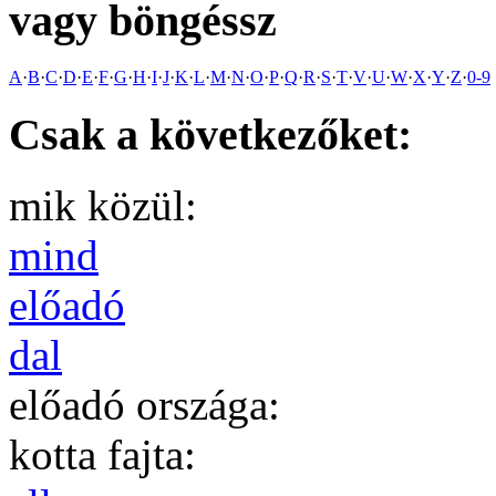
vagy böngéssz
A
·
B
·
C
·
D
·
E
·
F
·
G
·
H
·
I
·
J
·
K
·
L
·
M
·
N
·
O
·
P
·
Q
·
R
·
S
·
T
·
V
·
U
·
W
·
X
·
Y
·
Z
·
0-9
Csak a következőket:
mik közül:
mind
előadó
dal
előadó országa:
kotta fajta: