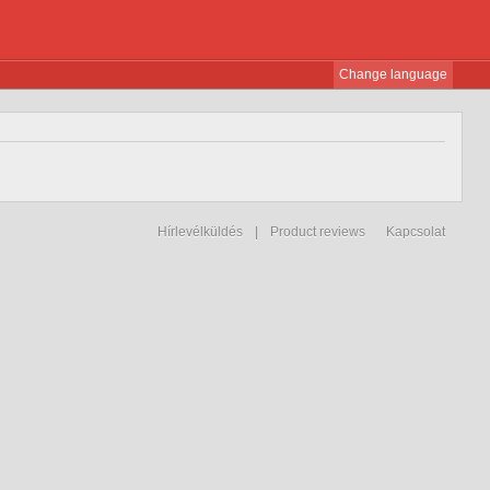
Change language
Hírlevélküldés
|
Product reviews
Kapcsolat