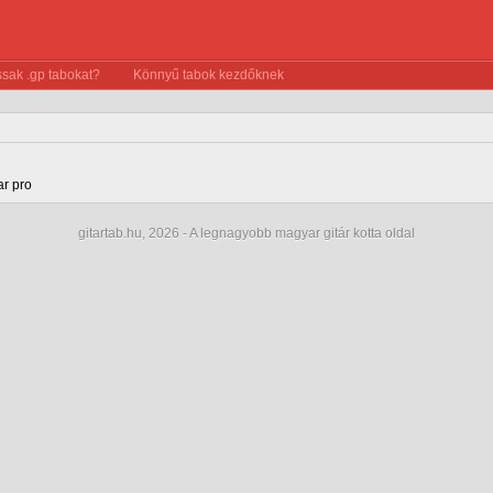
sak .gp tabokat?
Könnyű tabok kezdőknek
ar pro
gitartab.hu,
2026 - A legnagyobb magyar gitár kotta oldal