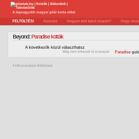
A legnagyobb magyar gitár kotta oldal
FELTÖLTÉS!
Keresés
Hogyan kell tabot olvasni?
Hogy olvas
Beyond:
Paradise kották
A következők közül választhatsz
0
Még nem érkezett rá szavazat
Paradise
guit
Felhasználási feltételek