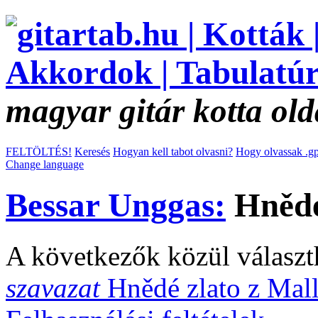
magyar gitár kotta old
FELTÖLTÉS!
Keresés
Hogyan kell tabot olvasni?
Hogy olvassak .gp
Change language
Bessar Unggas:
Hnědé
A következők közül választ
szavazat
Hnědé zlato z Mal