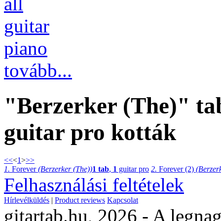
all
guitar
piano
tovább...
"Berzerker (The)" ta
guitar pro kották
<<
<
1
>
>>
1.
Forever
(Berzerker (The))
1 tab
,
1
guitar pro
2.
Forever (2)
(Berzer
Felhasználási feltételek
Hírlevélküldés
|
Product reviews
Kapcsolat
gitartab.hu,
2026 - A legnag