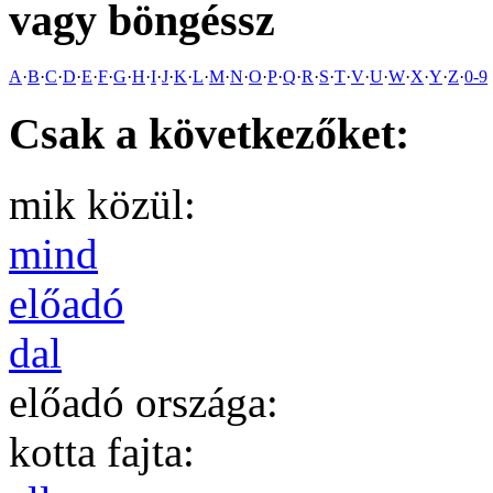
vagy böngéssz
A
·
B
·
C
·
D
·
E
·
F
·
G
·
H
·
I
·
J
·
K
·
L
·
M
·
N
·
O
·
P
·
Q
·
R
·
S
·
T
·
V
·
U
·
W
·
X
·
Y
·
Z
·
0-9
Csak a következőket:
mik közül:
mind
előadó
dal
előadó országa:
kotta fajta: