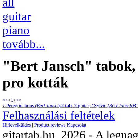
all
guitar
piano
tovább...
"Bert Jansch" tabok, 
pro kották
<<
<
1
>
>>
1.
Peregrinations
(Bert Jansch)
2 tab
,
2
guitar
2.
Sylvie
(Bert Jansch)
3 
Felhasználási feltételek
Hírlevélküldés
|
Product reviews
Kapcsolat
gitartab.hu,
2026 - A legnag