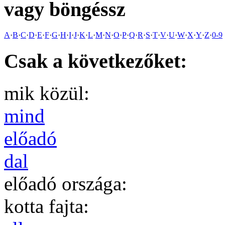
vagy böngéssz
A
·
B
·
C
·
D
·
E
·
F
·
G
·
H
·
I
·
J
·
K
·
L
·
M
·
N
·
O
·
P
·
Q
·
R
·
S
·
T
·
V
·
U
·
W
·
X
·
Y
·
Z
·
0-9
Csak a következőket:
mik közül:
mind
előadó
dal
előadó országa:
kotta fajta: