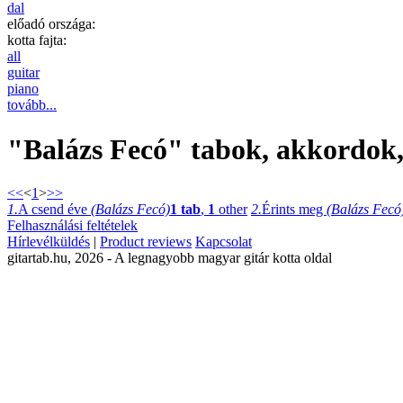
dal
előadó országa:
kotta fajta:
all
guitar
piano
tovább...
"Balázs Fecó" tabok, akkordok, 
<<
<
1
>
>>
1.
A csend éve
(Balázs Fecó)
1 tab
,
1
other
2.
Érints meg
(Balázs Fecó
Felhasználási feltételek
Hírlevélküldés
|
Product reviews
Kapcsolat
gitartab.hu,
2026 - A legnagyobb magyar gitár kotta oldal