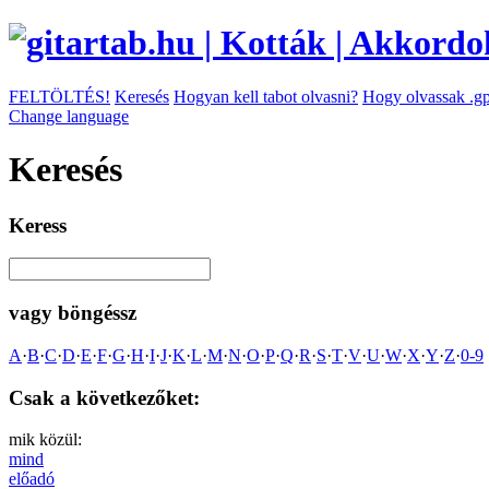
FELTÖLTÉS!
Keresés
Hogyan kell tabot olvasni?
Hogy olvassak .gp
Change language
Keresés
Keress
vagy böngéssz
A
·
B
·
C
·
D
·
E
·
F
·
G
·
H
·
I
·
J
·
K
·
L
·
M
·
N
·
O
·
P
·
Q
·
R
·
S
·
T
·
V
·
U
·
W
·
X
·
Y
·
Z
·
0-9
Csak a következőket:
mik közül:
mind
előadó