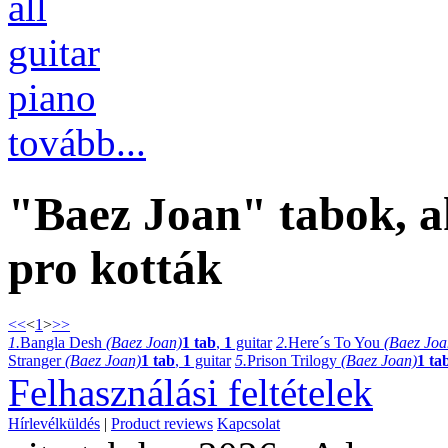
all
guitar
piano
tovább...
"Baez Joan" tabok, a
pro kották
<<
<
1
>
>>
1.
Bangla Desh
(Baez Joan)
1 tab
,
1
guitar
2.
Here´s To You
(Baez Joa
Stranger
(Baez Joan)
1 tab
,
1
guitar
5.
Prison Trilogy
(Baez Joan)
1 ta
Felhasználási feltételek
Hírlevélküldés
|
Product reviews
Kapcsolat