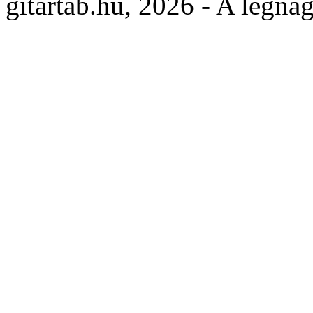
gitartab.hu,
2026 - A legnag