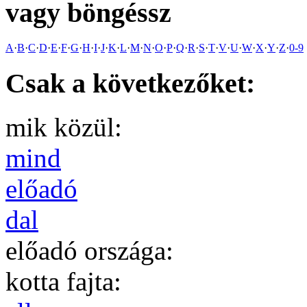
vagy böngéssz
A
·
B
·
C
·
D
·
E
·
F
·
G
·
H
·
I
·
J
·
K
·
L
·
M
·
N
·
O
·
P
·
Q
·
R
·
S
·
T
·
V
·
U
·
W
·
X
·
Y
·
Z
·
0-9
Csak a következőket:
mik közül:
mind
előadó
dal
előadó országa:
kotta fajta: