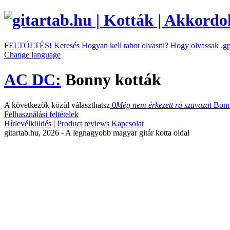
FELTÖLTÉS!
Keresés
Hogyan kell tabot olvasni?
Hogy olvassak .gp
Change language
AC DC:
Bonny kották
A következők közül választhatsz
0
Még nem érkezett rá szavazat
Bon
Felhasználási feltételek
Hírlevélküldés
|
Product reviews
Kapcsolat
gitartab.hu,
2026 - A legnagyobb magyar gitár kotta oldal