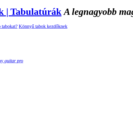
A legnagyobb magy
 tabokat?
Könnyű tabok kezdőknek
ny
guitar pro