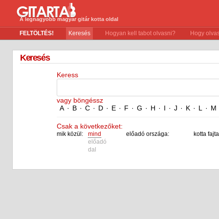
A legnagyobb magyar gitár kotta oldal
FELTÖLTÉS!
Keresés
Hogyan kell tabot olvasni?
Hogy olvas
Keresés
Keress
vagy böngéssz
A
·
B
·
C
·
D
·
E
·
F
·
G
·
H
·
I
·
J
·
K
·
L
·
M
Csak a következőket:
mik közül:
mind
előadó országa:
kotta fajta
előadó
dal