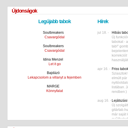
Újdonságok
Legújabb tabok
Hírek
Soulbreakers
jul 18. -
Hibás tabo
Csavargódal
Új funkció
tabokat - 
Soulbreakers
tab!" gomb
Csavargódal
bejelenten
korrekciót 
Idina Menzel
használjáto
Let it go
apr 16. -
Friss tabo
Bajdázó
Sziasztok!
Lekapcsolom a villanyt a fejemben
elmúlt pár 
nyitóolda
MARGE
listában. 
Könnyfalat
rendben:) 
aug 16. -
Lejátszási 
Új szolgál
gitártab.h
már saját l
gyűjtheted.
oldaladon