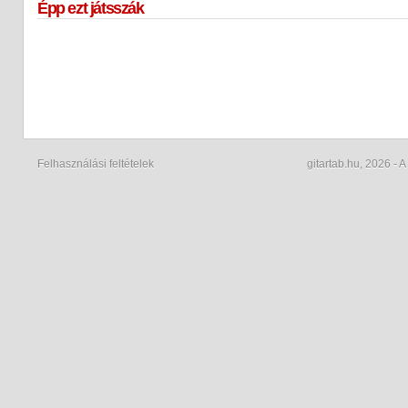
módosítha
Épp ezt játsszák
A lejátszás
Facebook
elérheted,
majd navig
Felhasználási feltételek
gitartab.hu,
2026 - A